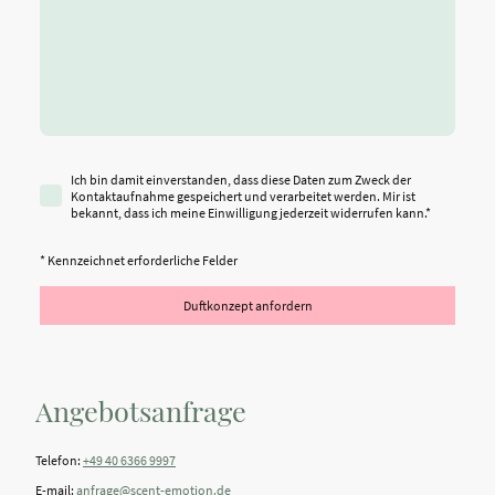
Ich bin damit einverstanden, dass diese Daten zum Zweck der
Kontaktaufnahme gespeichert und verarbeitet werden. Mir ist
bekannt, dass ich meine Einwilligung jederzeit widerrufen kann.
*
* Kennzeichnet erforderliche Felder
Duftkonzept anfordern
Angebotsanfrage
Telefon:
+49 40 6366 9997
E-mail:
anfrage@scent-emotion.de