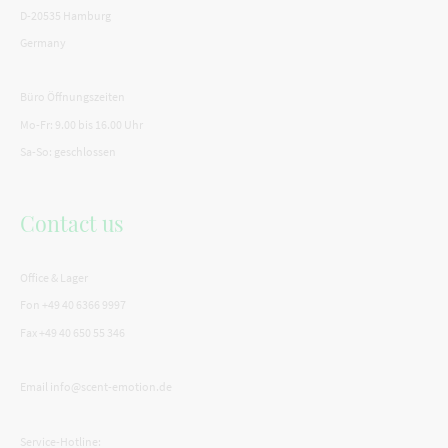
D-20535 Hamburg
Germany
Büro Öffnungszeiten
Mo-Fr: 9.00 bis 16.00 Uhr
Sa-So: geschlossen
Contact us
Office & Lager
Fon +49 40 6366 9997
Fax +49 40 650 55 346
Email info@scent-emotion.de
Service-Hotline: