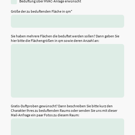
Beduftung über HVAC-Anlage erwünscht
Größe der zu beduftenden Fläche in qm
*
Sie haben mehrere Flächen die beduftet werden sollen? Dann geben Sie
hier bitte die Flächengrößen in qm sowie deren Anzahl an:
Gratis-Duftproben gewünscht? Dann beschreiben Sie bitte kurz den
Charakter Ihres zu beduftenden Raums oder senden Sie uns mit dieser
Mail-Anfrage ein paar Fotos zu diesem Raum: